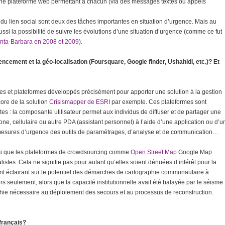
 une plateforme web permettant à chacun (via des messages textes ou appels
en du lien social sont deux des tâches importantes en situation d’urgence. Mais au
ussi la possibilité de suivre les évolutions d’une situation d’urgence (comme ce fut
anta-Barbara en 2008 et 2009
).
encement et la géo-localisation (Foursquare, Google finder, Ushahidi, etc.)? Et
rvices et plateformes développés précisément pour apporter une solution à la gestion
ore de la solution
Crisismapper de ESRI
par exemple. Ces plateformes sont
s : la composante utilisateur permet aux individus de diffuser et de partager une
ne, cellulaire ou autre PDA (assistant personnel) à l’aide d’une application ou d’u
 mesures d’urgence des outils de paramétrages, d’analyse et de communication…
ainsi que les plateformes de crowdsourcing comme
Open Street Map
Google Map
istes. Cela ne signifie pas pour autant qu’elles soient dénuées d’intérêt pour la
nt éclairant sur le potentiel des démarches de cartographie communautaire à
s seulement, alors que la capacité institutionnelle avait été balayée par le séisme
hie nécessaire au déploiement des secours et au processus de reconstruction.
 français?