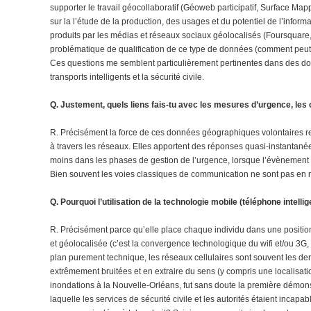
supporter le travail géocollaboratif (Géoweb participatif, Surface M
sur la l’étude de la production, des usages et du potentiel de l’infor
produits par les médias et réseaux sociaux géolocalisés (Foursquare
problématique de qualification de ce type de données (comment peut-o
Ces questions me semblent particulièrement pertinentes dans des doma
transports intelligents et la sécurité civile.
Q. Justement, quels liens fais-tu avec les mesures d’urgence, les
R. Précisément la force de ces données géographiques volontaires repos
à travers les réseaux. Elles apportent des réponses quasi-instantan
moins dans les phases de gestion de l’urgence, lorsque l’évènement ou 
Bien souvent les voies classiques de communication ne sont pas en
Q. Pourquoi l’utilisation de la technologie mobile (téléphone intelli
R. Précisément parce qu’elle place chaque individu dans une position
et géolocalisée (c’est la convergence technologique du wifi et/ou 3G, 
plan purement technique, les réseaux cellulaires sont souvent les d
extrêmement bruitées et en extraire du sens (y compris une localisati
inondations à la Nouvelle-Orléans, fut sans doute la première démons
laquelle les services de sécurité civile et les autorités étaient incap