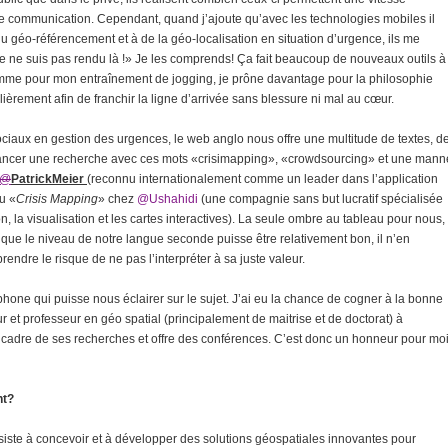
 de communication. Cependant, quand j’ajoute qu’avec les technologies mobiles il
u géo-référencement et à de la géo-localisation en situation d’urgence, ils me
, je ne suis pas rendu là !» Je les comprends! Ça fait beaucoup de nouveaux outils à
t comme pour mon entraînement de jogging, je prône davantage pour la philosophie
lièrement afin de franchir la ligne d’arrivée sans blessure ni mal au cœur.
ociaux en gestion des urgences, le web anglo nous offre une multitude de textes, d
te à lancer une recherche avec ces mots «crisimapping», «crowdsourcing» et une mann
@
PatrickMeier
(reconnu internationalement comme un leader dans l’application
du «
Crisis Mapping
» chez
@Ushahidi
(une compagnie sans but lucratif spécialisée
n, la visualisation et les cartes interactives). La seule ombre au tableau pour nous,
que le niveau de notre langue seconde puisse être relativement bon, il n’en
endre le risque de ne pas l’interpréter à sa juste valeur.
phone qui puisse nous éclairer sur le sujet. J’ai eu la chance de cogner à la bonne
 et professeur en géo spatial (principalement de maitrise et de doctorat) à
e cadre de ses recherches et offre des conférences. C’est donc un honneur pour mo
nt?
siste à concevoir et à développer des solutions géospatiales innovantes pour