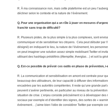
R. À ma connaissance non, mais cette plateforme est un peu l’auberge e
décliner selon le contexte et la nature de l’évènement.
Q. Pour une organisation qui a un rôle à jouer en mesures d’urgence
franchir sans trop de difficulté?
R. Plusieurs pistes, de la plus simple à la plus complexes, sont envi
communiquer et de sensibiliser les citoyens. Cela peut débuter par l’
désigné) en indiquant le lieu, la nature de l’évènement, les personnes
on peut imaginer une solution assez simple mobilisant Twitter et invita
utilisant des hashtags prédéfinis (#tempête; #verglas…) et soit la géol
Q. Est-ce possible de prévoir ces outils en phase de prévention, i
R. La communication et sensibilisation en amont est centrale pour que l
beaucoup des utilisateurs, de leur capacité à diffuser des informations
encadrées par les autorités compétentes. Il reste qu’une grande part
peuvent s’avérer pertinente, en particulier au niveau de la prévention
situation de crise. L’enjeu consiste précisément ici à développer d
sociaux par exemple et d’identifier des signes, des sortes de « warnin
évènement… j’aime bien l’idée de considérer Twitter par exemple com