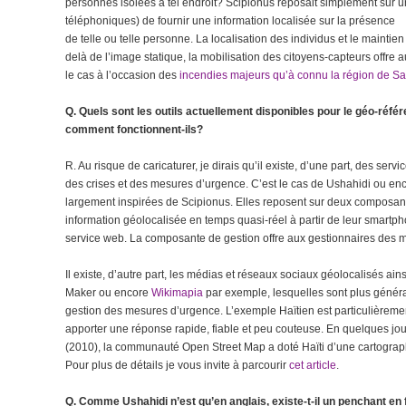
personnes isolées à tel endroit? Scipionus reposait simplement sur
téléphoniques) de fournir une information localisée sur la présence
de telle ou telle personne. La localisation des individus et le mainti
delà de l’image statique, la mobilisation des citoyens-capteurs offre a
le cas à l’occasion des
incendies majeurs qu’à connu la région de S
Q. Quels sont les outils actuellement disponibles pour le géo-référ
comment fonctionnent-ils?
R. Au risque de caricaturer, je dirais qu’il existe, d’une part, des se
des crises et des mesures d’urgence. C’est le cas de Ushahidi ou enc
largement inspirées de Scipionus. Elles reposent sur deux composante
information géolocalisée en temps quasi-réel à partir de leur smartpho
service web. La composante de gestion offre aux gestionnaires des
Il existe, d’autre part, les médias et réseaux sociaux géolocalisés 
Maker ou encore
Wikimapia
par exemple, lesquelles sont plus général
gestion des mesures d’urgence. L’exemple Haïtien est particulièreme
apporter une réponse rapide, fiable et peu couteuse. En quelques jour
(2010), la communauté Open Street Map a doté Haïti d’une cartograp
Pour plus de détails je vous invite à parcourir
cet article
.
Q. Comme Ushahidi n’est qu’en anglais, existe-t-il un penchant en