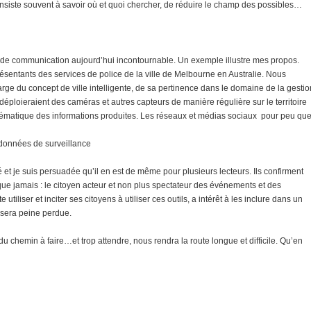
consiste souvent à savoir où et quoi chercher, de réduire le champ des possibles…
t de communication aujourd’hui incontournable. Un exemple illustre mes propos.
ésentants des services de police de la ville de Melbourne en Australie. Nous
arge du concept de ville intelligente, de sa pertinence dans le domaine de la gestio
déploieraient des caméras et autres capteurs de manière régulière sur le territoire
systématique des informations produites. Les réseaux et médias sociaux pour peu qu
 données de surveillance
t je suis persuadée qu’il en est de même pour plusieurs lecteurs. Ils confirment
que jamais : le citoyen acteur et non plus spectateur des événements et des
iliser et inciter ses citoyens à utiliser ces outils, a intérêt à les inclure dans un
e sera peine perdue.
du chemin à faire…et trop attendre, nous rendra la route longue et difficile. Qu’en