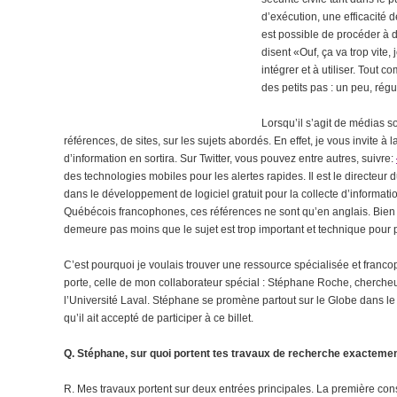
d’exécution, une efficacité
est possible de procéder à d
disent «Ouf, ça va trop vite
intégrer et à utiliser. Tou
des petits pas : un peu, régu
Lorsqu’il s’agit de médias s
références, de sites, sur les sujets abordés. En effet, je vous invi
d’information en sortira. Sur Twitter, vous pouvez entre autres, suivre:
des technologies mobiles pour les alertes rapides. Il est le directeur 
dans le développement de logiciel gratuit pour la collecte d’informatio
Québécois francophones, ces références ne sont qu’en anglais. Bien 
demeure pas moins que le sujet est trop important et technique pour pr
C’est pourquoi je voulais trouver une ressource spécialisée et franco
porte, celle de mon collaborateur spécial : Stéphane Roche, chercheur
l’Université Laval. Stéphane se promène partout sur le Globe dans l
qu’il ait accepté de participer à ce billet.
Q. Stéphane, sur quoi portent tes travaux de recherche exacteme
R. Mes travaux portent sur deux entrées principales. La première con