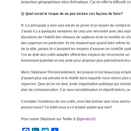
projecteur géographique et/ou thématique. Car en effet la difficulté 
Q. Quel serait le risque de ne pas inclure ces façons de faire?
R. Le principale à mon avis est de se priver d’un moyen de contact e
J’avais il y a quelques semaines de cela une rencontre avec des repr
discutions de l’intérêt des réseaux de capteurs et de la montée en ch
des urgences en particulier. Ils me disaient que quand bien même ils 
de la ville, jamais ils n’auraient les moyens d’assurer un contrôle 
l’on se dote des outils adaptés offrent des moyens de circonscrire un
évènement potentiel et une piste pour analyser plus précisément les
Merci Stéphane! Personnellement, tes propos m’ont beaucoup éclairé e
d’autant plus ma pensée et la réalité dans laquelle nous vivons plus 
urgences. Quoi qu’on en dise, toute organisation publique qui souhaite ut
plan de communication. Car sans sensibilisation et objectif précis, c
Constater l’existence de ces outils, nous fait réaliser que nous avons 
pensez-vous? Ce billet vous a-t-il éclairé autant que moi?
Pour suivre Stéphane sur Twitter à
@geodoc31