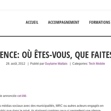
ACCUEIL
ACCOMPAGNEMENT
FORMATIONS
ENCE: OÙ ÊTES-VOUS, QUE FAITE
28. août, 2012
|
Publié par
Guylaine Maltais
|
Categories:
Tech Mobile
série annoncée
cet été
.
es médias sociaux avec des municipalités, MRC ou autres acteurs engagés en
public que dans le privé, ils réalisent combien ceux-ci permettent une vitesse