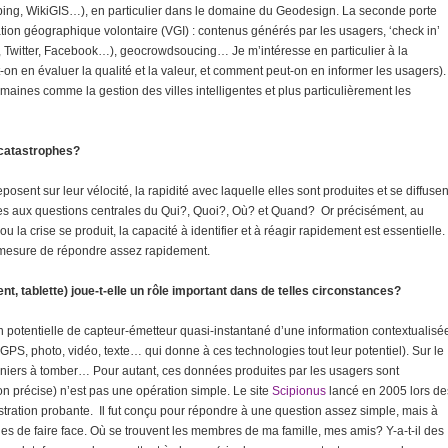
apping, WikiGIS…), en particulier dans le domaine du Geodesign. La seconde porte
mation géographique volontaire (VGI) : contenus générés par les usagers, ‘check in’
, Twitter, Facebook…), geocrowdsoucing… Je m’intéresse en particulier à la
n en évaluer la qualité et la valeur, et comment peut-on en informer les usagers).
ines comme la gestion des villes intelligentes et plus particulièrement les
 catastrophes?
ent sur leur vélocité, la rapidité avec laquelle elles sont produites et se diffusen
ées aux questions centrales du Qui?, Quoi?, Où? et Quand? Or précisément, au
la crise se produit, la capacité à identifier et à réagir rapidement est essentielle.
 mesure de répondre assez rapidement.
gent, tablette) joue-t-elle un rôle important dans de telles circonstances?
 potentielle de capteur-émetteur quasi-instantané d’une information contextualisé
GPS, photo, vidéo, texte… qui donne à ces technologies tout leur potentiel). Sur le
erniers à tomber… Pour autant, ces données produites par les usagers sont
on précise) n’est pas une opération simple. Le site
Scipionus
lancé en 2005 lors de
tration probante. Il fut conçu pour répondre à une question assez simple, mais à
ables de faire face. Où se trouvent les membres de ma famille, mes amis? Y-a-t-il des