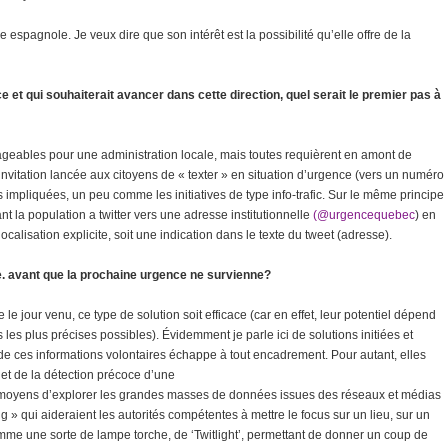
spagnole. Je veux dire que son intérêt est la possibilité qu’elle offre de la
 et qui souhaiterait avancer dans cette direction, quel serait le premier pas à
sageables pour une administration locale, mais toutes requièrent en amont de
invitation lancée aux citoyens de « texter » en situation d’urgence (vers un numéro
 impliquées, un peu comme les initiatives de type info-trafic. Sur le même principe
nt la population a twitter vers une adresse institutionnelle
(@urgencequebec
) en
ocalisation explicite, soit une indication dans le texte du tweet (adresse).
-e. avant que la prochaine urgence ne survienne?
e jour venu, ce type de solution soit efficace (car en effet, leur potentiel dépend
 les plus précises possibles). Évidemment je parle ici de solutions initiées et
 de ces informations volontaires échappe à tout encadrement. Pour autant, elles
 et de la détection précoce d’une
es moyens d’explorer les grandes masses de données issues des réseaux et médias
g » qui aideraient les autorités compétentes à mettre le focus sur un lieu, sur un
me une sorte de lampe torche, de ‘Twitlight’, permettant de donner un coup de