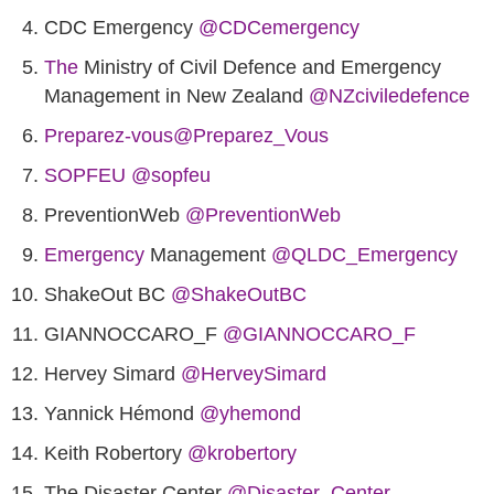
CDC Emergency
@CDCemergency
The
Ministry of Civil Defence and Emergency
Management in New Zealand
@NZciviledefence
@Preparez_Vous
SOPFEU
@sopfeu
PreventionWeb
@PreventionWeb
Emergency
Management
@QLDC_Emergency
ShakeOut BC‏
@ShakeOutBC
GIANNOCCARO_F‏
@GIANNOCCARO_F
Hervey Simard
@HerveySimard
Yannick Hémond
@yhemond
@krobertory
The Disaster Center‏
@Disaster_Center