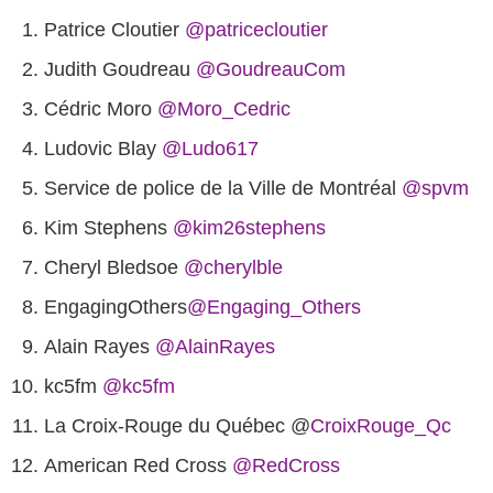
Patrice Cloutier
@patricecloutier
Judith Goudreau
@GoudreauCom
Cédric Moro
@Moro_Cedric
Ludovic Blay
@Ludo617
Service de police de la Ville de Montréal
@spvm
Kim Stephens
@kim26stephens
Cheryl Bledsoe
@cherylble
@Engaging_Others
Alain Rayes
@AlainRayes
kc5fm
@kc5fm
La Croix-Rouge du Québec @
CroixRouge_Qc
@RedCross