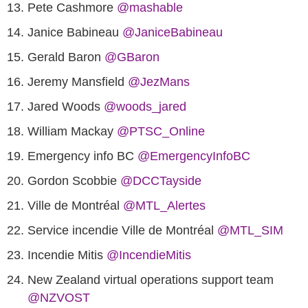
@mashable
Janice Babineau
@JaniceBabineau
Gerald Baron
@GBaron
Jeremy Mansfield
@JezMans
Jared Woods
@woods_jared
William Mackay
@PTSC_Online
Emergency info BC
@EmergencyInfoBC
@DCCTayside
@MTL_Alertes
Service incendie Ville de Montréal
@MTL_SIM
Incendie Mitis‏
@IncendieMitis
@NZVOST