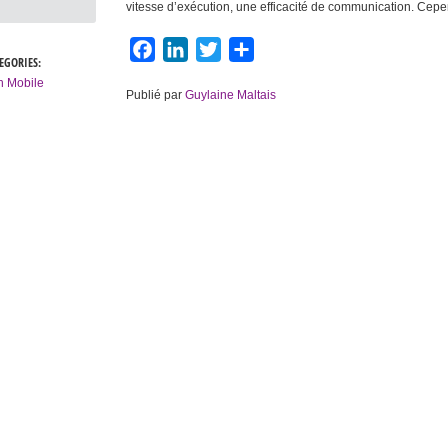
vitesse d’exécution, une efficacité de communication. Cep
Facebook
LinkedIn
Twitter
Partager
EGORIES:
h Mobile
Publié par
Guylaine Maltais