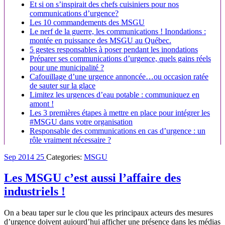
Et si on s’inspirait des chefs cuisiniers pour nos
communications d’urgence?
Les 10 commandements des MSGU
Le nerf de la guerre, les communications ! Inondations :
montée en puissance des MSGU au Québec.
5 gestes responsables à poser pendant les inondations
Préparer ses communications d’urgence, quels gains réels
pour une municipalité ?
Cafouillage d’une urgence annoncée…ou occasion ratée
de sauter sur la glace
Limitez les urgences d’eau potable : communiquez en
amont !
Les 3 premières étapes à mettre en place pour intégrer les
#MSGU dans votre organisation
Responsable des communications en cas d’urgence : un
rôle vraiment nécessaire ?
Sep
2014
25
Categories:
MSGU
Les MSGU c’est aussi l’affaire des
industriels !
On a beau taper sur le clou que les principaux acteurs des mesures
d’urgence doivent aujourd’hui afficher une présence dans les médias