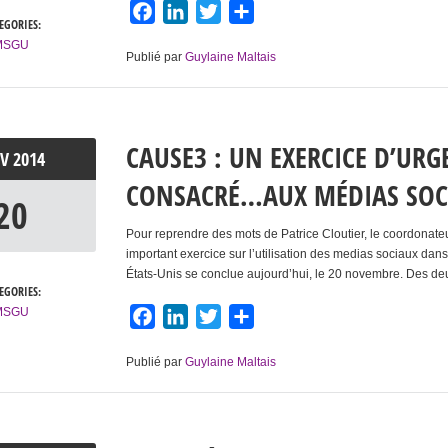
Facebook
LinkedIn
Twitter
Partager
EGORIES:
MSGU
Publié par
Guylaine Maltais
CAUSE3 : UN EXERCICE D’UR
OV
2014
CONSACRÉ…AUX MÉDIAS SOC
20
Pour reprendre des mots de Patrice Cloutier, le coordonat
important exercice sur l’utilisation des medias sociaux dan
États-Unis se conclue aujourd’hui, le 20 novembre. Des deux
EGORIES:
MSGU
Facebook
LinkedIn
Twitter
Partager
Publié par
Guylaine Maltais