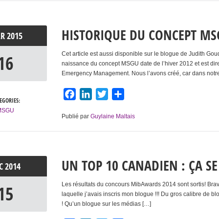
HISTORIQUE DU CONCEPT MS
AR
2015
Cet article est aussi disponible sur le blogue de Judith Gou
16
naissance du concept MSGU date de l’hiver 2012 et est di
Emergency Management. Nous l’avons créé, car dans notre
Facebook
LinkedIn
Twitter
Partager
EGORIES:
MSGU
Publié par
Guylaine Maltais
UN TOP 10 CANADIEN : ÇA SE
ÉC
2014
Les résultats du concours MibAwards 2014 sont sortis! Bra
15
laquelle j’avais inscris mon blogue !!! Du gros calibre de 
! Qu’un blogue sur les médias […]