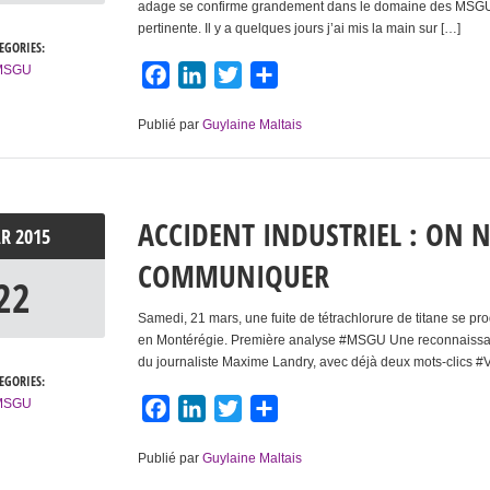
adage se confirme grandement dans le domaine des MSGU, ca
pertinente. Il y a quelques jours j’ai mis la main sur […]
EGORIES:
MSGU
Facebook
LinkedIn
Twitter
Partager
Publié par
Guylaine Maltais
ACCIDENT INDUSTRIEL : ON N
AR
2015
COMMUNIQUER
22
Samedi, 21 mars, une fuite de tétrachlorure de titane se pro
en Montérégie. Première analyse #MSGU Une reconnaissante
du journaliste Maxime Landry, avec déjà deux mots-clics #
EGORIES:
MSGU
Facebook
LinkedIn
Twitter
Partager
Publié par
Guylaine Maltais