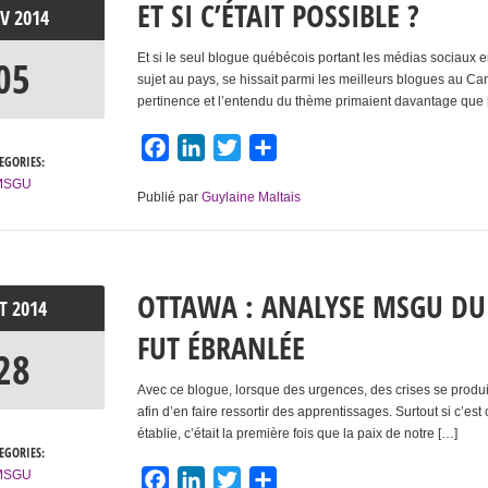
ET SI C’ÉTAIT POSSIBLE ?
OV
2014
Et si le seul blogue québécois portant les médias sociaux 
05
sujet au pays, se hissait parmi les meilleurs blogues au Ca
pertinence et l’entendu du thème primaient davantage que
Facebook
LinkedIn
Twitter
Partager
EGORIES:
MSGU
Publié par
Guylaine Maltais
OTTAWA : ANALYSE MSGU DU
CT
2014
FUT ÉBRANLÉE
28
Avec ce blogue, lorsque des urgences, des crises se produi
afin d’en faire ressortir des apprentissages. Surtout si c’e
établie, c’était la première fois que la paix de notre […]
EGORIES:
MSGU
Facebook
LinkedIn
Twitter
Partager