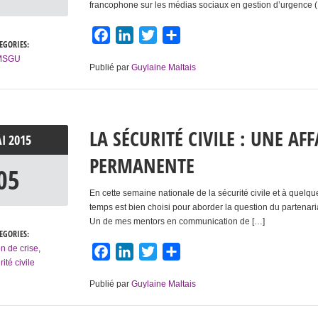
francophone sur les médias sociaux en gestion d’urgence 
Facebook
LinkedIn
Twitter
Partager
EGORIES:
MSGU
Publié par
Guylaine Maltais
LA SÉCURITÉ CIVILE : UNE AF
AI
2015
PERMANENTE
05
En cette semaine nationale de la sécurité civile et à quelque
temps est bien choisi pour aborder la question du partenari
Un de mes mentors en communication de […]
EGORIES:
n de crise
,
Facebook
LinkedIn
Twitter
Partager
ité civile
Publié par
Guylaine Maltais